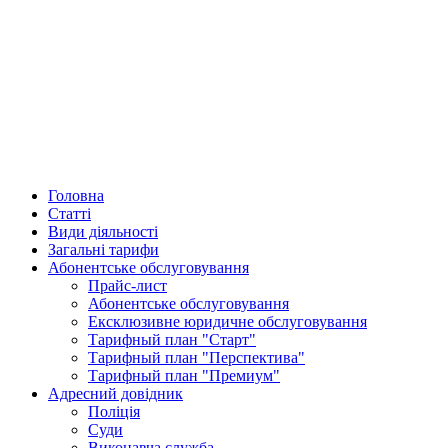
Головна
Статті
Види діяльності
Загальні тарифи
Абонентське обслуговування
Прайс-лист
Абонентське обслуговування
Ексклюзивне юридичне обслуговування
Тарифный план "Старт"
Тарифный план "Перспектива"
Тарифный план "Премиум"
Адресний довідник
Поліція
Суди
Виконавча служба