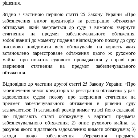
рішення.
Згідно з частиною першою статті 25 Закону України «Про
забезпечення вимог кредиторів та реєстрацію обтяжень»
обтяжувач, який звертається до суду з вимогою звернути
стягнення на предмет забезпечувального обтяження,
зобов`язаний до моменту подання відповідного позову до суду
письмово повідомити всіх обтяжувачів
, на користь яких
встановлено зареєстроване обтяження цього ж рухомого
майна, про початок судового провадження у справі про
звернення стягнення на предмет забезпечувального
обтяження.
Відповідно до частини другої статті 25 Закону України «Про
забезпечення вимог кредиторів та реєстрацію обтяжень» у разі
задоволення судом позову про звернення стягнення на
предмет забезпечувального обтяження в рішенні суду
зазначаються: 1) загальний розмір вимог та
всі його складові
,
що підлягають сплаті обтяжувачу з вартості предмета
забезпечувального обтяження; 2) опис рухомого майна, за
рахунок якого підлягають задоволенню вимоги обтяжувача; 3)
заходи щодо забезпечення збереження предмета