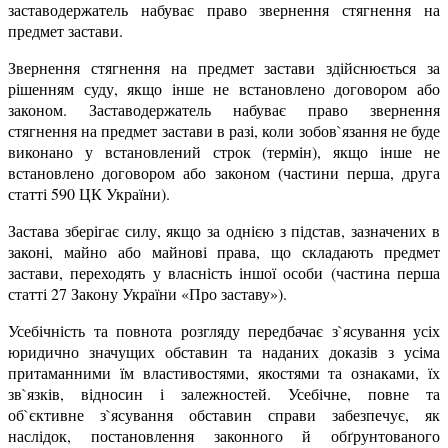
заставодержатель набуває право звернення стягнення на
предмет застави.
Звернення стягнення на предмет застави здійснюється за
рішенням суду, якщо інше не встановлено договором або
законом. Заставодержатель набуває право звернення
стягнення на предмет застави в разі, коли зобов`язання не буде
виконано у встановлений строк (термін), якщо інше не
встановлено договором або законом (частини перша, друга
статті 590 ЦК України).
Застава зберігає силу, якщо за однією з підстав, зазначених в
законі, майно або майнові права, що складають предмет
застави, переходять у власність іншої особи (частина перша
статті 27 Закону України «Про заставу»).
Усебічність та повнота розгляду передбачає з`ясування усіх
юридично значущих обставин та наданих доказів з усіма
притаманними їм властивостями, якостями та ознаками, їх
зв`язків, відносин і залежностей. Усебічне, повне та
об`єктивне з`ясування обставин справи забезпечує, як
наслідок, постановлення законного й обґрунтованого