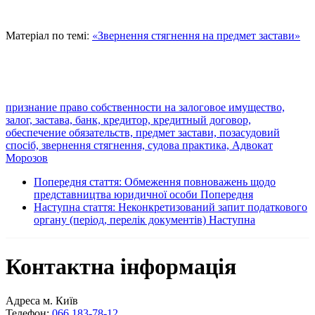
Матеріал по темі:
«Звернення стягнення на предмет застави»
признание право собственности на залоговое имущество,
залог, застава, банк, кредитор, кредитный договор,
обеспечение обязательств, предмет застави, позасудовий
спосіб, звернення стягнення, судова практика, Адвокат
Морозов
Попередня стаття: Обмеження повноважень щодо
представництва юридичної особи
Попередня
Наступна стаття: Неконкретизований запит податкового
органу (період, перелік документів)
Наступна
Контактна інформація
Адреса м. Київ
Телефон:
066 183-78-12