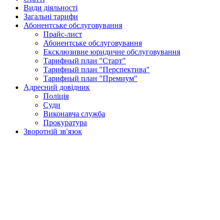
Види діяльності
Загальні тарифи
Абонентське обслуговування
Прайс-лист
Абонентське обслуговування
Ексклюзивне юридичне обслуговування
Тарифный план "Старт"
Тарифный план "Перспектива"
Тарифный план "Премиум"
Адресний довідник
Поліція
Суди
Виконавча служба
Прокуратура
Зворотній зв'язок