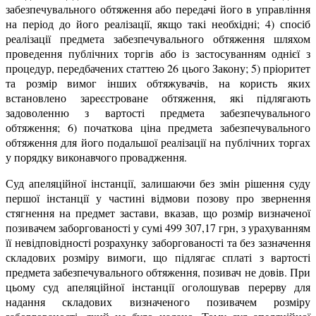
забезпечувального обтяження або передачі його в управління
на період до його реалізації, якщо такі необхідні; 4) спосіб
реалізації предмета забезпечувального обтяження шляхом
проведення публічних торгів або із застосуванням однієї з
процедур, передбачених статтею 26 цього Закону; 5) пріоритет
та розмір вимог інших обтяжувачів, на користь яких
встановлено зареєстроване обтяження, які підлягають
задоволенню з вартості предмета забезпечувального
обтяження; 6) початкова ціна предмета забезпечувального
обтяження для його подальшої реалізації на публічних торгах
у порядку виконавчого провадження.
Суд апеляційної інстанції, залишаючи без змін рішення суду
першої інстанції у частині відмови позову про звернення
стягнення на предмет застави, вказав, що розмір визначеної
позивачем заборгованості у сумі 499 307,17 грн, з урахуванням
її невідповідності розрахунку заборгованості та без зазначення
складових розміру вимоги, що підлягає сплаті з вартості
предмета забезпечувального обтяження, позивач не довів. При
цьому суд апеляційної інстанції оголошував перерву для
надання складових визначеного позивачем розміру