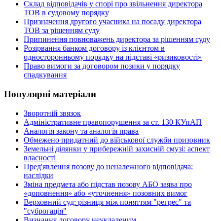
Склад відповідачів у спорі про звільнення директора
ТОВ в судовому порядку
Призначення другого учасника на посаду директора
ТОВ за рішенням суду
Припинення повноважень директора за рішенням суду
Розірвання банком договору із клієнтом в
односторонньому порядку на підставі «ризиковості»
Право вимоги за договором позики у порядку
спадкування
Популярні матеріали
Зворотній звязок
Адміністративне правопорушення за ст. 130 КУпАП
Аналогія закону та аналогія права
Обмежено придатний до військової служби призовник
Земельні ділянки у прибережній захисній смузі: аспект
власності
Пред'явлення позову до неналежного відповідача:
наслідки
Зміна предмета або підстав позову АБО заява про
«доповнення» або «уточнення» позовних вимог
Верховний суд: різниця між поняттям "регрес" та
"суброгація"
Визнання договору неукладеним