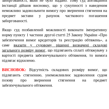
заборгованості, який не було надано. Тому суд апеляційної
інстанції дійшов висновку, що у сукупності з наведеним
неможливо задовольнити вимогу про звернення стягнення на
предмет застави у рахунок часткового погашення
заборгованості.
Якщо суд позбавлений можливості виконати імперативну
норму пункту 1 частини другої статті 25 Закону України «Про
забезпечення вимог кредиторів та реєстрацію обтяжень», а
саме
вказати у судовому рішенні визначені складові
загального розміру вимог
, що підлягають сплаті обтяжувачу з
вартості предмета забезпечувального обтяження, то вимога
підлягає відхиленю.
ВИСНОВОК:
Відсутність складових розміру вимог, що
підлягають стягненню, унеможливлює задоволення судом
позову про звернення стягнення на предмет
забезпечувального обтяження.