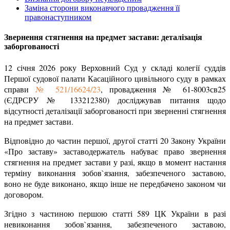
Заміна сторони виконавчого провадження її
правонаступником
Звернення стягнення на предмет застави: деталізація
заборгованості
12 січня 2026 року
Верховний Суд у складі колегії суддів
Першої судової палати Касаційного цивільного суду в рамках
справи
№ 521/16624/23
, провадження № 61-8003св25
(ЄДРСРУ № 133212380) досліджував питання щодо
відсутності деталізації заборгованості при зверненні стягнення
на предмет застави.
Відповідно до частин першої, другої статті 20 Закону України
«Про заставу» заставодержатель набуває право звернення
стягнення на предмет застави у разі, якщо в момент настання
терміну виконання зобов`язання, забезпеченого заставою,
воно не буде виконано, якщо інше не передбачено законом чи
договором.
Згідно з частиною першою статті 589 ЦК України в разі
невиконання зобов`язання, забезпеченого заставою,