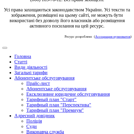
Усі права захищаються законодавством України. Усі тексти та
зображення, розміщені на цьому сайті, не можуть бути
використані без дозволу його власників або розміщення
активного посилання на цей ресурс.
Ресурс розроблено (
Ассоциация нумизматов
)
Головна
Статті
Види діяльності
Загальні тарифи
Абонентське обслуговування
Прайс-лист
Абонентське обслуговування
Ексклюзивне юридичне обслуговування
Тарифный план "Старт"
Тарифный план "Перспектива"
Тарифный план "Премиум"
Адресний довідник
Поліція
Суди
Виконавча служба