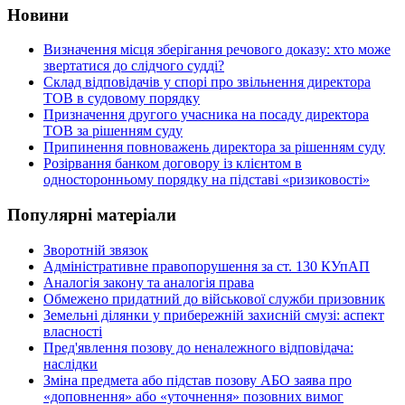
Новини
Визначення місця зберігання речового доказу: хто може
звертатися до слідчого судді?
Склад відповідачів у спорі про звільнення директора
ТОВ в судовому порядку
Призначення другого учасника на посаду директора
ТОВ за рішенням суду
Припинення повноважень директора за рішенням суду
Розірвання банком договору із клієнтом в
односторонньому порядку на підставі «ризиковості»
Популярні матеріали
Зворотній звязок
Адміністративне правопорушення за ст. 130 КУпАП
Аналогія закону та аналогія права
Обмежено придатний до військової служби призовник
Земельні ділянки у прибережній захисній смузі: аспект
власності
Пред'явлення позову до неналежного відповідача:
наслідки
Зміна предмета або підстав позову АБО заява про
«доповнення» або «уточнення» позовних вимог