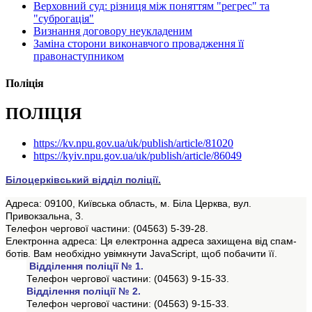
Верховний суд: різниця між поняттям "регрес" та
"суброгація"
Визнання договору неукладеним
Заміна сторони виконавчого провадження її
правонаступником
Поліція
ПОЛІЦІЯ
https://kv.npu.gov.ua/uk/publish/article/81020
https://kyiv.npu.gov.ua/uk/publish/article/86049
Білоцерківський відділ поліції.
Адреса: 09100, Київська область, м. Біла Церква, вул.
Привокзальна, 3.
Телефон чергової частини: (04563) 5-39-28.
Електронна адреса:
Ця електронна адреса захищена від спам-
ботів. Вам необхідно увімкнути JavaScript, щоб побачити її.
Відділення поліції № 1.
Телефон
чергової
частини
: (04563) 9-15-33.
Відділення поліції № 2.
Телефон
чергової
частини
: (04563) 9-15-33.