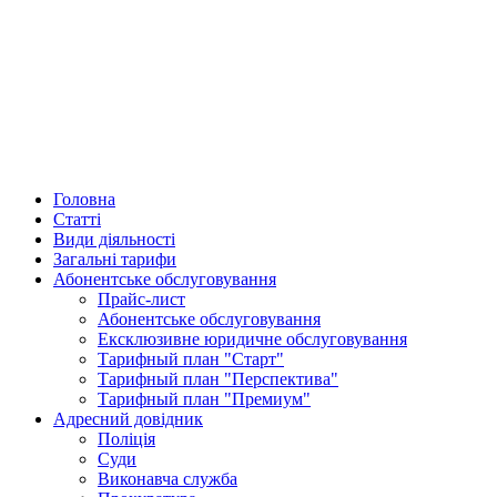
Головна
Статті
Види діяльності
Загальні тарифи
Абонентське обслуговування
Прайс-лист
Абонентське обслуговування
Ексклюзивне юридичне обслуговування
Тарифный план "Старт"
Тарифный план "Перспектива"
Тарифный план "Премиум"
Адресний довідник
Поліція
Суди
Виконавча служба