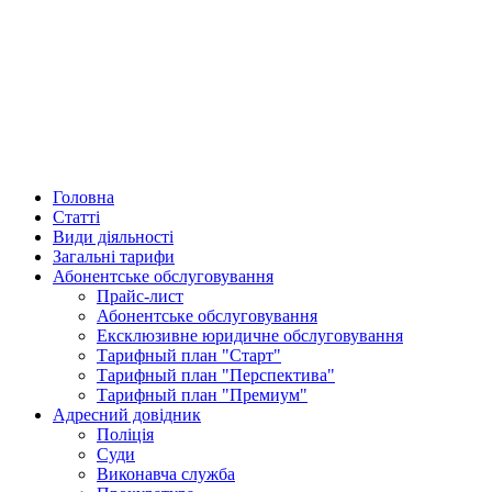
Головна
Статті
Види діяльності
Загальні тарифи
Абонентське обслуговування
Прайс-лист
Абонентське обслуговування
Ексклюзивне юридичне обслуговування
Тарифный план "Старт"
Тарифный план "Перспектива"
Тарифный план "Премиум"
Адресний довідник
Поліція
Суди
Виконавча служба