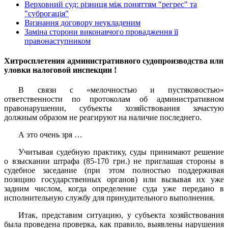
Верховний суд: різниця між поняттям "регрес" та
"суброгація"
Визнання договору неукладеним
Заміна сторони виконавчого провадження її
правонаступником
Хитросплетения административного судопроизводства или
уловки налоговой инспекции !
В связи с «мелочностью и пустяковостью»
ответственности по протоколам об административном
правонарушении, субъекты хозяйствования зачастую
должным образом не реагируют на наличие последнего.
А это очень зря …
Учитывая судебную практику, суды принимают решение
о взыскании штрафа (85-170 грн.) не приглашая стороны в
судебное заседание (при этом полностью поддерживая
позицию государственных органов) или вызывая их уже
задним числом, когда определение суда уже передано в
исполнительную службу для принудительного выполнения.
Итак, представим ситуацию, у субъекта хозяйствования
была проведена проверка, как правило, выявлены нарушения