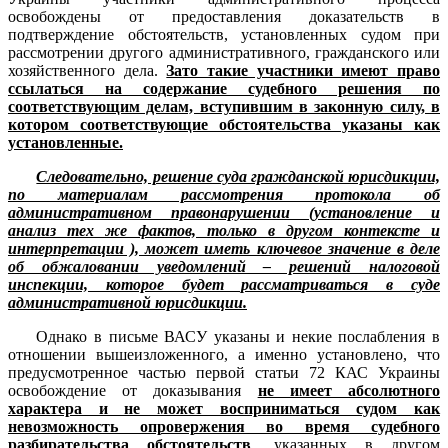
освобождены от предоставления доказательств в
подтверждение обстоятельств, установленных судом при
рассмотрении другого административного, гражданского или
хозяйственного дела.
Зато такие участники имеют право
ссылаться на содержание судебного решения по
соответствующим делам, вступившим в законную силу, в
котором соответствующие обстоятельства указаны как
установленные.
Следовательно, решение суда гражданской юрисдикции,
по материалам рассмотрения протокола об
административном правонарушении (установление и
анализ тех же фактов, только в другом контексте и
интерпретации ), может иметь ключевое значение в деле
об обжаловании уведомлений – решений налоговой
инспекции, которое будет рассматриваться в суде
административной юрисдикции.
Однако в письме ВАСУ указаны и некие послабления в
отношении вышеизложенного, а именно установлено, что
предусмотренное частью первой статьи 72 КАС Украины
освобождение от доказывания
не имеет абсолютного
характера и не может восприниматься судом как
невозможность опровержения во время судебного
разбирательства обстоятельств
, указанных в другом