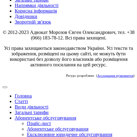
Напрямки діяльності
Корисна інформація
Довідники
Зворотній зв'язок
© 2012-2023 Адвокат Морозов Євген Олександрович, тел. +38
(066) 183-78-12. Всі права захищені.
Усі права захищаються законодавством України. Усі тексти та
зображення, розміщені на цьому сайті, не можуть бути
використані без дозволу його власників або розміщення
активного посилання на цей ресурс.
Ресурс розроблено (
Ассоциация нумизматов
)
Головна
Статті
Види діяльності
Загальні тарифи
Абонентське обслуговування
Прайс-лист
Абонентське обслуговування
Ексклюзивне юридичне обслуговування