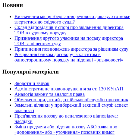
Новини
Визначення місця зберігання речового доказу: хто може
звертатися до слідчого судді?
Склад відповідачів у спорі про звільнення директора
ТОВ в судовому порядку
Призначення другого учасника на посаду директора
ТОВ за рішенням суду
Припинення повноважень директора за рішенням суду
Розірвання банком договору із клієнтом в
односторонньому порядку на підставі «ризиковості»
Популярні матеріали
Зворотній звязок
Адміністративне правопорушення за ст. 130 КУпАП
Аналогія закону та аналогія права
Обмежено придатний до військової служби призовник
Земельні ділянки у прибережній захисній смузі: аспект
власності
Пред'явлення позову до неналежного відповідача:
наслідки
Зміна предмета або підстав позову АБО заява про
«доповнення» або «уточнення» позовних вимог