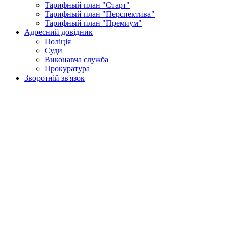
Тарифный план "Старт"
Тарифный план "Перспектива"
Тарифный план "Премиум"
Адресний довідник
Поліція
Суди
Виконавча служба
Прокуратура
Зворотній зв'язок