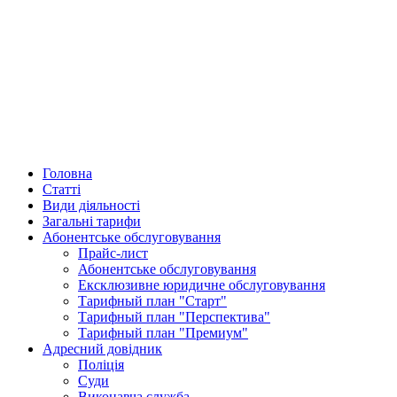
Головна
Статті
Види діяльності
Загальні тарифи
Абонентське обслуговування
Прайс-лист
Абонентське обслуговування
Ексклюзивне юридичне обслуговування
Тарифный план "Старт"
Тарифный план "Перспектива"
Тарифный план "Премиум"
Адресний довідник
Поліція
Суди
Виконавча служба