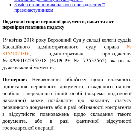
Заміна сторони виконавчого провадження її
правонаступником
Податкові спори: первинні документи, наказ та акт
перевірки платника податку
19 квітня 2018 року Верховний Суд у складі колегії суддів
Касаційного адміністративного суду справа
№
815/1071/16
, адміністративне провадження
№К/9901/25953/18 (ЄДРСРУ № 73532565) вказав на
дуже важливі моменти.
По-перше:
Невиконання обов'язку щодо належного
підписання первинного документа, складеного однією
особою і переданого іншій особі (зокрема податкової
накладної) може позбавляти цю накладну статусу
первинного документа або в разі обізнаності контрагента
з відсутністю повноважень щодо складання такого
документа, або в разі фактичної відсутності
господарської операції.