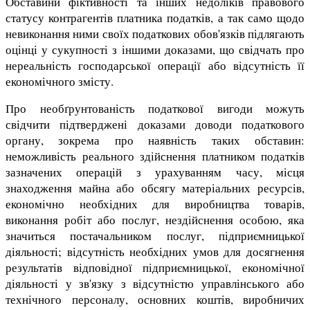
Обставини фіктивності та інших недоліків правового
статусу контрагентів платника податків, а так само щодо
невиконання ними своїх податкових обов'язків підлягають
оцінці у сукупності з іншими доказами, що свідчать про
нереальність господарської операції або відсутність її
економічного змісту.
Про необґрунтованість податкової вигоди можуть
свідчити підтверджені доказами доводи податкового
органу, зокрема про наявність таких обставин:
неможливість реального здійснення платником податків
зазначених операцій з урахуванням часу, місця
знаходження майна або обсягу матеріальних ресурсів,
економічно необхідних для виробництва товарів,
виконання робіт або послуг, нездійснення особою, яка
значиться постачальником послуг, підприємницької
діяльності; відсутність необхідних умов для досягнення
результатів відповідної підприємницької, економічної
діяльності у зв'язку з відсутністю управлінського або
технічного персоналу, основних коштів, виробничих