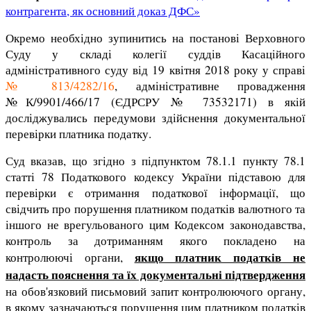
контрагента, як основний доказ ДФС»
Окремо необхідно зупинитись на постанові Верховного
Суду у складі колегії суддів Касаційного
адміністративного суду від 19 квітня 2018 року у справі
№ 813/4282/16
, адміністративне провадження
№К/9901/466/17 (ЄДРСРУ № 73532171) в якій
досліджувались передумови здійснення документальної
перевірки платника податку.
Суд вказав, що згідно з підпунктом 78.1.1 пункту 78.1
статті 78 Податкового кодексу України підставою для
перевірки є отримання податкової інформації, що
свідчить про порушення платником податків валютного та
іншого не врегульованого цим Кодексом законодавства,
контроль за дотриманням якого покладено на
якщо платник податків не
контролюючі органи,
надасть пояснення та їх документальні підтвердження
на обов'язковий письмовий запит контролюючого органу,
в якому зазначаються порушення цим платником податків