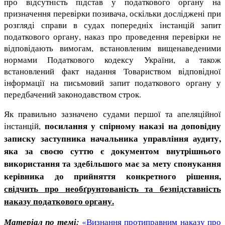
про відсутність підстав у податкового органу на
призначення перевірки позивача, оскільки досліджені при
розгляді справи в судах попередніх інстанцій запит
податкового органу, наказ про проведення перевірки не
відповідають вимогам, встановленим вищенаведеними
нормами Податкового кодексу України, а також
встановлений факт надання Товариством відповідної
інформації на письмовий запит податкового органу у
передбачений законодавством строк.
Як правильно зазначено судами першої та апеляційної
посилання у спірному наказі на доповідну
інстанцій,
записку заступника начальника управління аудиту,
яка за своєю суттю є документом внутрішнього
використання та здебільшого має за мету спонукання
керівника до прийняття конкретного рішення,
свідчить про необґрунтованість та безпідставність
наказу податкового органу.
Матер
іал по темі:
«Визнання протиправним наказу про