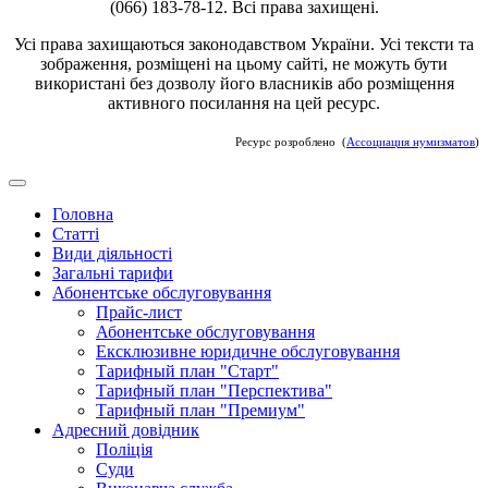
(066) 183-78-12. Всі права захищені.
Усі права захищаються законодавством України. Усі тексти та
зображення, розміщені на цьому сайті, не можуть бути
використані без дозволу його власників або розміщення
активного посилання на цей ресурс.
Ресурс розроблено (
Ассоциация нумизматов
)
Головна
Статті
Види діяльності
Загальні тарифи
Абонентське обслуговування
Прайс-лист
Абонентське обслуговування
Ексклюзивне юридичне обслуговування
Тарифный план "Старт"
Тарифный план "Перспектива"
Тарифный план "Премиум"
Адресний довідник
Поліція
Суди