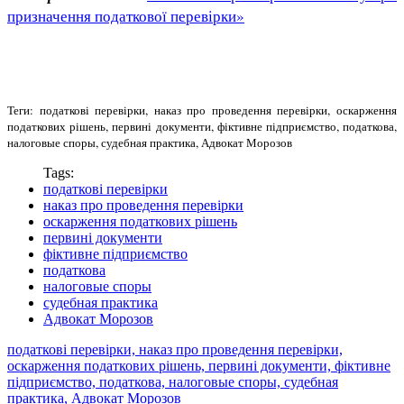
призначення податкової перевірки»
Теги: податкові перевірки, наказ про проведення перевірки, оскарження
податкових рішень, первині документи, фіктивне підприємство, податкова,
налого
вые споры, судебная практика, Адвокат Морозов
Tags:
податкові перевірки
наказ про проведення перевірки
оскарження податкових рішень
первині документи
фіктивне підприємство
податкова
налоговые споры
судебная практика
Адвокат Морозов
податкові перевірки, наказ про проведення перевірки,
оскарження податкових рішень, первині документи, фіктивне
підприємство, податкова, налоговые споры, судебная
практика, Адвокат Морозов