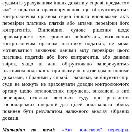
судами із урахуванням інших доказів у справі, предметом
якої є податкові правопорушення, що обґрунтовуються
контролюючим органом серед іншого висновками акту
перевірки платника платків або актами перевірки його
контрагентів. Відповідно, судове рішення щодо
правомірності сум грошових зобов'язань, визначених
контролюючим органом платнику податків, не може
мотивуватися виключно даними акту перевірки цього
платника податків або його контрагентів, або даними
звірок, якщо ці дані обґрунтовано заперечуються
платником податків та при цьому не підтверджені іншими
доказами, зібраними у справі. І навпаки, вирішуючи спір,
суди не можуть не враховувати доводи контролюючого
органу щодо встановлених порушень, викладені в акті
перевірки, оскільки висновок суду про реальність
господарських операцій для цілей податкового обліку
повинен бути результатом належного аналізу зібраних
доказів.
Матеріал по темі:
«Акт податкової перевірки