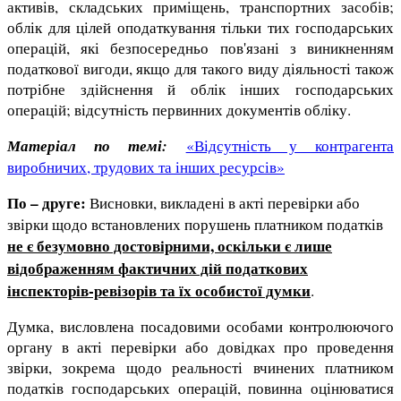
активів, складських приміщень, транспортних засобів;
облік для цілей оподаткування тільки тих господарських
операцій, які безпосередньо пов'язані з виникненням
податкової вигоди, якщо для такого виду діяльності також
потрібне здійснення й облік інших господарських
операцій; відсутність первинних документів обліку.
Матеріал по темі:
«Відсутність у контрагента
виробничих, трудових та інших ресурсів»
По – друге:
Висновки, викладені в акті перевірки або
звірки щодо встановлених порушень платником податків
не є безумовно достовірними, оскільки є лише
відображенням фактичних дій податкових
інспекторів-ревізорів та їх особистої думки
.
Думка, висловлена посадовими особами контролюючого
органу в акті перевірки або довідках про проведення
звірки, зокрема щодо реальності вчинених платником
податків господарських операцій, повинна оцінюватися