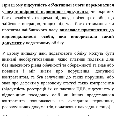
відсутність об'єктивної змоги переконатися
При цьому
у недостовірності первинного документа
чи окремих
його реквізитів (зокрема підпису, прізвища особи, що
здійснює операцію, тощо) під час його отримання чи
виключає притягнення до
протягом найближчого часу
відповідальності особи, яка використала такий
документ
у податковому обліку.
У цьому випадку дані податкового обліку можуть бути
визнані необґрунтованими, якщо платник податків діяв
без належного рівня обачності та обережності та знав або
повинен і міг знати про порушення, допущені
контрагентом, та був залучений до таких порушень, або
знав про дефекти у правовому статусі таких контрагентів
(відсутність реєстрації їх як платник ПДВ, відсутність у
відповідних посадових осіб чи інших представників
контрагента повноважень на складання первинних,
розрахункових документів, податкових накладних тощо).