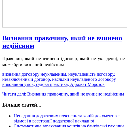
Визнання правочину, який не вчинено
недійсним
Правочин, який не вчинено (договір, який не укладено), не
може бути визнаний недійсним
визнання договору неукладеним, неукладеність договору,
незаключенный договор, наслідки неукладеного договору,
виконання умов, судова практика, Адвокат Морозов
Читати далі: Визнання правочину, який не вчинено недійсним
Більше статей...
Ненадання додаткових пояснень та копій документів =
відмові в реєстрації податкової накладної
Систематичне зарахування коштів на банківські рахунки