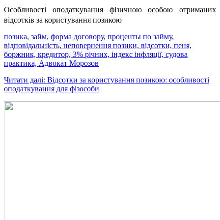
Особливості оподаткування фізичною особою отриманих
відсотків за користування позикою
позика, займ, форма договору, проценты по займу,
відповідальність, неповернення позики, відсотки, пеня,
боржник, кредитор, 3% річних, індекс інфляції, судова
практика, Адвокат Морозов
Читати далі: Відсотки за користування позикою: особливості
оподаткування для фізособи