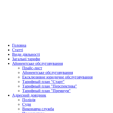
Головна
Статті
Види діяльності
Загальні тарифи
Абонентське обслуговування
Прайс-лист
Абонентське обслуговування
Ексклюзивне юридичне обслуговування
Тарифный план "Старт"
Тарифный план "Перспектива"
Тарифный план "Премиум"
Адресний довідник
Поліція
Суди
Виконавча служба