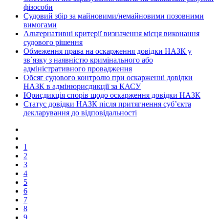
фізособи
Судовий збір за майновими/немайновими позовними
вимогами
Альтернативні критерії визначення місця виконання
судового рішення
Обмеження права на оскарження довідки НАЗК у
зв`язку з наявністю кримінального або
адміністративного провадження
Обсяг судового контролю при оскарженні довідки
НАЗК в адмінюрисдикції за КАСУ
Юрисдикція спорів щодо оскарження довідки НАЗК
Статус довідки НАЗК після притягнення суб’єкта
декларування до відповідальності
1
2
3
4
5
6
7
8
9