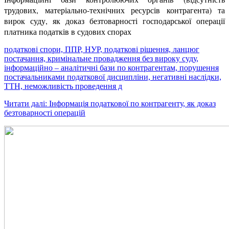
трудових, матеріально-технічних ресурсів контрагента) та
вирок суду, як доказ безтоварності господарської операції
платника податків в судових спорах
податкові спори, ППР, НУР, податкові рішення, ланцюг
постачання, кримінальне провадження без вироку суду,
інформаційно – аналітичні бази по контрагентам, порушення
постачальниками податкової дисципліни, негативні наслідки,
ТТН, неможливість проведення д
Читати далі: Інформація податкової по контрагенту, як доказ
безтоварності операцій