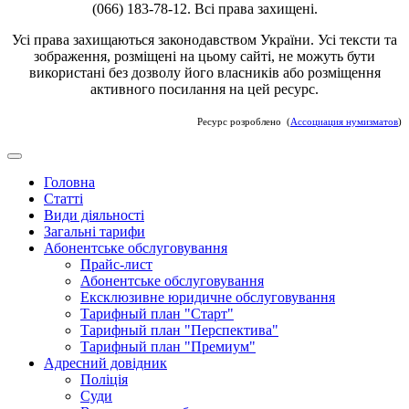
(066) 183-78-12. Всі права захищені.
Усі права захищаються законодавством України. Усі тексти та
зображення, розміщені на цьому сайті, не можуть бути
використані без дозволу його власників або розміщення
активного посилання на цей ресурс.
Ресурс розроблено (
Ассоциация нумизматов
)
Головна
Статті
Види діяльності
Загальні тарифи
Абонентське обслуговування
Прайс-лист
Абонентське обслуговування
Ексклюзивне юридичне обслуговування
Тарифный план "Старт"
Тарифный план "Перспектива"
Тарифный план "Премиум"
Адресний довідник
Поліція
Суди