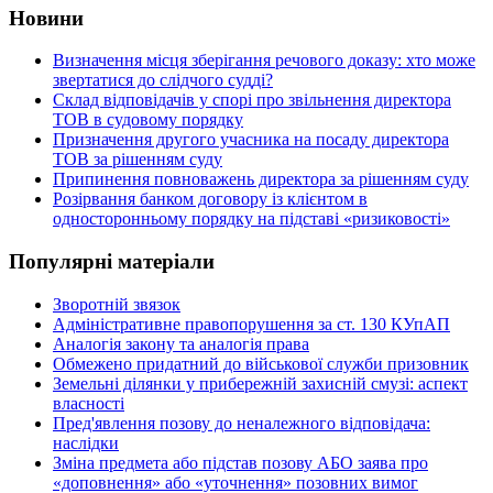
Новини
Визначення місця зберігання речового доказу: хто може
звертатися до слідчого судді?
Склад відповідачів у спорі про звільнення директора
ТОВ в судовому порядку
Призначення другого учасника на посаду директора
ТОВ за рішенням суду
Припинення повноважень директора за рішенням суду
Розірвання банком договору із клієнтом в
односторонньому порядку на підставі «ризиковості»
Популярні матеріали
Зворотній звязок
Адміністративне правопорушення за ст. 130 КУпАП
Аналогія закону та аналогія права
Обмежено придатний до військової служби призовник
Земельні ділянки у прибережній захисній смузі: аспект
власності
Пред'явлення позову до неналежного відповідача:
наслідки
Зміна предмета або підстав позову АБО заява про
«доповнення» або «уточнення» позовних вимог