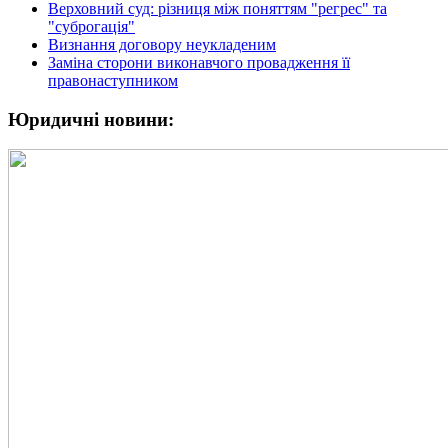
Верховний суд: різниця між поняттям "регрес" та
"суброгація"
Визнання договору неукладеним
Заміна сторони виконавчого провадження її
правонаступником
Юридичні новини: