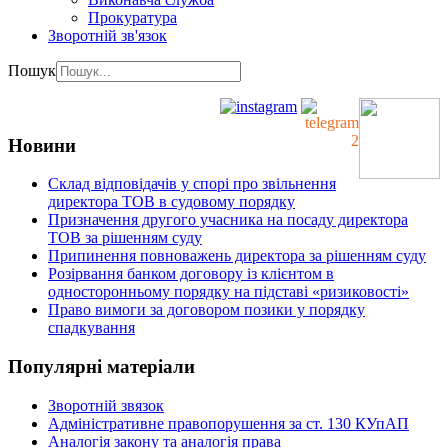
Прокуратура
Зворотній зв'язок
Пошук
Новини
Склад відповідачів у спорі про звільнення
директора ТОВ в судовому порядку
Призначення другого учасника на посаду директора
ТОВ за рішенням суду
Припинення повноважень директора за рішенням суду
Розірвання банком договору із клієнтом в
односторонньому порядку на підставі «ризиковості»
Право вимоги за договором позики у порядку
спадкування
Популярні матеріали
Зворотній звязок
Адміністративне правопорушення за ст. 130 КУпАП
Аналогія закону та аналогія права