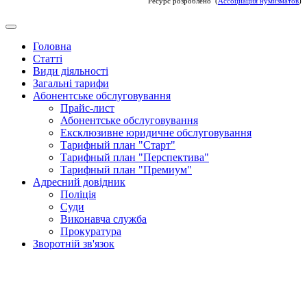
Ресурс розроблено (
Ассоциация нумизматов
)
Головна
Статті
Види діяльності
Загальні тарифи
Абонентське обслуговування
Прайс-лист
Абонентське обслуговування
Ексклюзивне юридичне обслуговування
Тарифный план "Старт"
Тарифный план "Перспектива"
Тарифный план "Премиум"
Адресний довідник
Поліція
Суди
Виконавча служба
Прокуратура
Зворотній зв'язок