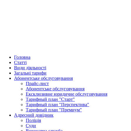
Головна
Статті
Види діяльності
Загальні тарифи
Абонентське обслуговування
Прайс-лист
Абонентське обслуговування
Ексклюзивне юридичне обслуговування
Тарифный план "Старт"
Тарифный план "Перспектива"
Тарифный план "Премиум"
Адресний довідник
Поліція
Суди
Виконавча служба