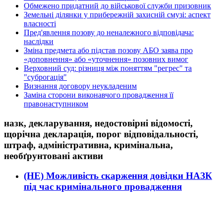
Обмежено придатний до військової служби призовник
Земельні ділянки у прибережній захисній смузі: аспект
власності
Пред'явлення позову до неналежного відповідача:
наслідки
Зміна предмета або підстав позову АБО заява про
«доповнення» або «уточнення» позовних вимог
Верховний суд: різниця між поняттям "регрес" та
"суброгація"
Визнання договору неукладеним
Заміна сторони виконавчого провадження її
правонаступником
назк, декларування, недостовірні відомості,
щорічна декларація, порог відповідальності,
штраф, адміністративна, кримінальна,
необґрунтовані активи
(НЕ) Можливість скарження довідки НАЗК
під час кримінального провадження